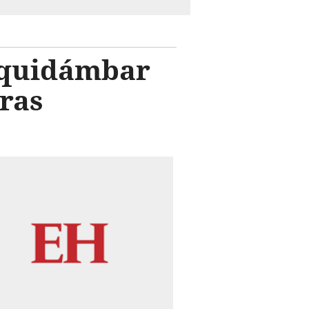
Liquidámbar
uras