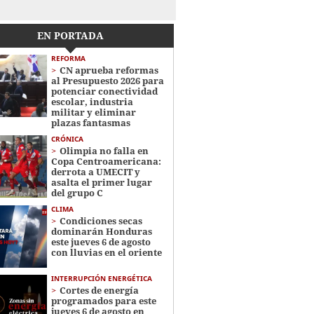
EN PORTADA
REFORMA
CN aprueba reformas
al Presupuesto 2026 para
potenciar conectividad
escolar, industria
militar y eliminar
plazas fantasmas
CRÓNICA
Olimpia no falla en
Copa Centroamericana:
derrota a UMECIT y
asalta el primer lugar
del grupo C
CLIMA
Condiciones secas
dominarán Honduras
este jueves 6 de agosto
con lluvias en el oriente
INTERRUPCIÓN ENERGÉTICA
Cortes de energía
programados para este
jueves 6 de agosto en