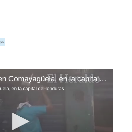
lpa
Incendio de bodega en Comayagüela, en la capital deHonduras
ela, en la capital deHonduras