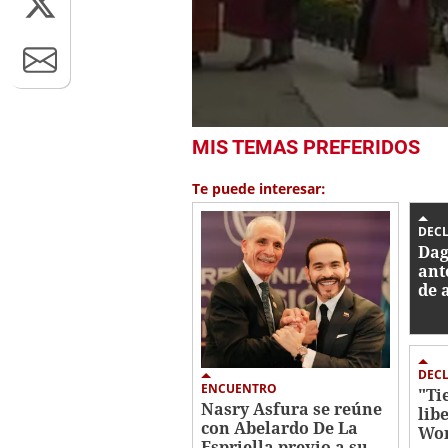
0
MIS TEMAS PREFERIDOS
seconds
of
29
Te puede interesar:
seconds
Volume
0%
DEC
Dag
ant
de 
Roo
"Fi
not
DEC
ENCUENTRO
"Ti
Nasry Asfura se reúne
lib
con Abelardo De La
Won
Espriella previo a su