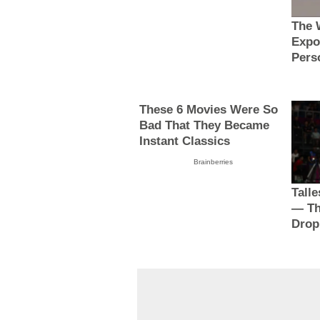
The 
Expo
Pers
These 6 Movies Were So
Bad That They Became
Instant Classics
Brainberries
Tall
— Th
Drop