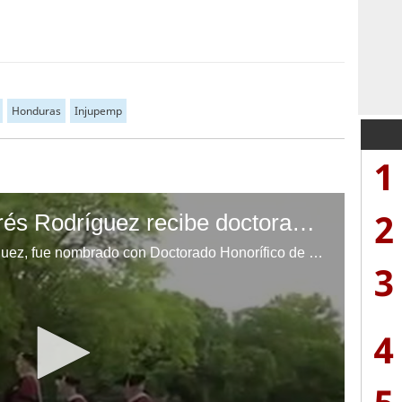
Honduras
Injupemp
1
2
Cardenal Óscar Andrés Rodríguez recibe doctorado honorífico
El Cardenal Óscar Andrés Rodríguez, fue nombrado con Doctorado Honorífico de la Universidad de Fordham.
3
4