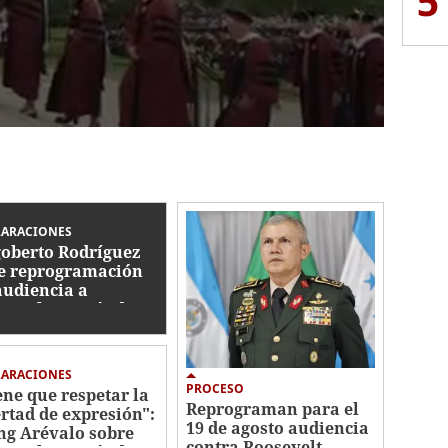
5
LARACIONES
oberto Rodríguez
e reprogramación
audiencia a
sevelt Hernández:
scal tampoco fue
ificado"
LARACIONES
PROCESO
ene que respetar la
Reprograman para el
ertad de expresión":
19 de agosto audiencia
g Arévalo sobre
contra Roosevelt