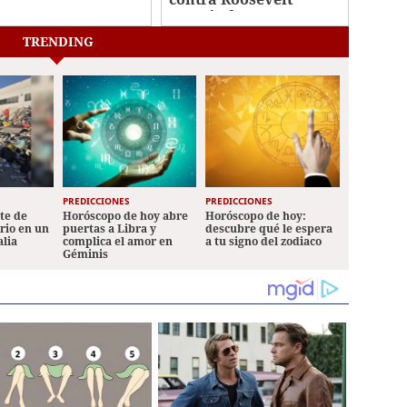
sevelt Hernández
Hernández
TRENDING
PREDICCIONES
PREDICCIONES
ete de
Horóscopo de hoy abre
Horóscopo de hoy:
ario en un
puertas a Libra y
descubre qué le espera
alia
complica el amor en
a tu signo del zodiaco
Géminis