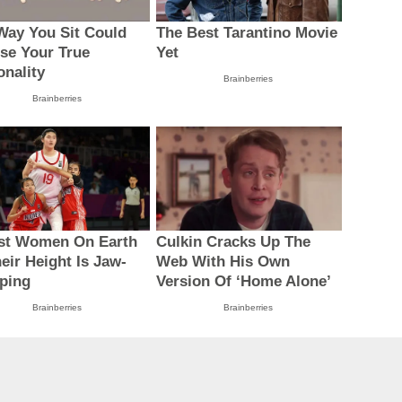
Way You Sit Could
The Best Tarantino Movie
se Your True
Yet
onality
Brainberries
Brainberries
est Women On Earth
Culkin Cracks Up The
eir Height Is Jaw-
Web With His Own
ping
Version Of ‘Home Alone’
Brainberries
Brainberries