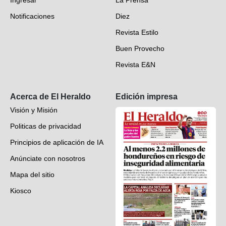
Ingresar
La Prensa
Deportes
Notificaciones
Diez
Videos
Revista Estilo
Hondureños en el mundo
Buen Provecho
Revista E&N
Suscripción
Acerca de El Heraldo
Edición impresa
Visión y Misión
Politicas de privacidad
Principios de aplicación de IA
Anúnciate con nosotros
Mapa del sitio
Kiosco
Preguntas frecuentes
Contáctenos