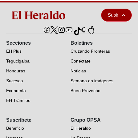
Subir
Secciones
Boletines
EH Plus
Cruzando Fronteras
Tegucigalpa
Conéctate
Honduras
Noticias
Sucesos
Semana en imágenes
Economía
Buen Provecho
EH Trámites
Opinión
Suscríbete
Grupo OPSA
EH Verifica
Beneficio
El Heraldo
Fotogalerías