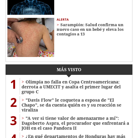
ALERTA
Sarampión: Salud confirma un
nuevo caso en un bebé y eleva los
contagios a 13
MÁS VISTO
1
Olimpia no falla en Copa Centroamericana:
derrota a UMECIT y asalta el primer lugar del
grupo C
2
"Davis Flow" le coquetea a esposa de "El
Chapo", se da cuenta quién es y su reacción se
viraliza
3
"A ver si tiene valor de amenazarme a mí":
Dagoberto Aspra, el procurador que enfrentará a
JOH en el caso Pandora II
¿En qué departamentos de Honduras hay más