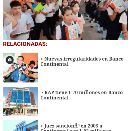
0
RELACIONADAS:
seconds
of
1
Nuevas irregularidades en Banco
minute,
Continental
56
seconds
RAP tiene L 70 millones en Banco
Continental
Juez sancionÃ³ en 2005 a