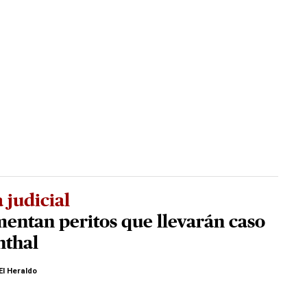
 judicial
entan peritos que llevarán caso
nthal
El Heraldo