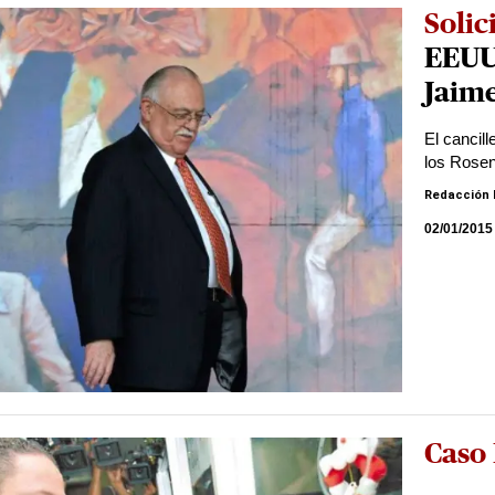
Solic
EEUU
Jaim
El cancill
los Rosen
Redacción 
02/01/2015
Caso