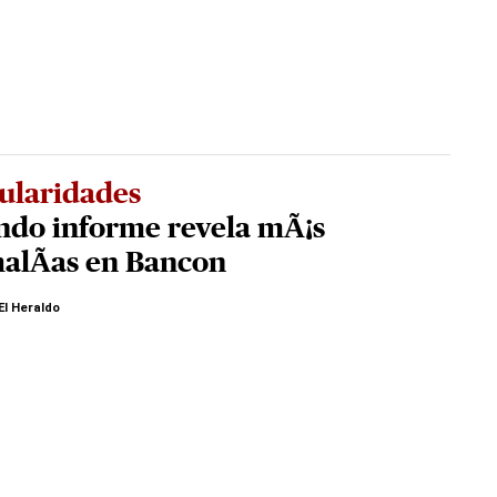
ularidades
ndo informe revela mÃ¡s
alÃ­as en Bancon
El Heraldo