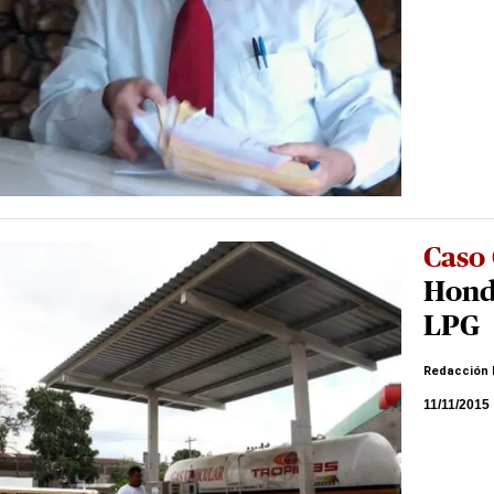
Caso 
Hondu
LPG
Redacción 
11/11/2015