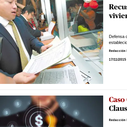
Recu
vivie
Defensa d
estableci
Redacción 
17/11/2015
Caso 
Clau
Redacción 