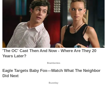
'The OC' Cast Then And Now - Where Are They 20
Years Later?
Brainberries
Eagle Targets Baby Fox—Watch What The Neighbor
Did Next
Buzzday