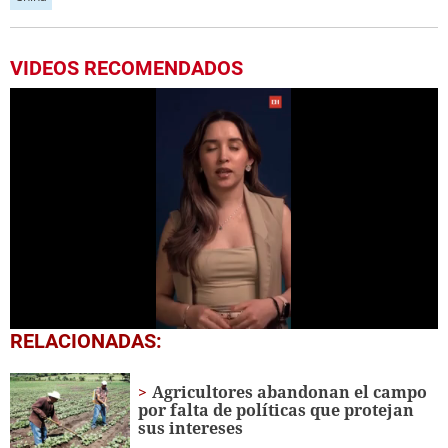
VIDEOS RECOMENDADOS
0
RELACIONADAS:
seconds
of
44
Agricultores abandonan el campo
seconds
por falta de políticas que protejan
sus intereses