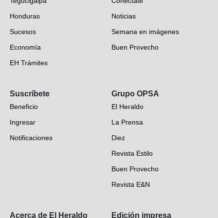
Tegucigalpa
Conéctate
Honduras
Noticias
Sucesos
Semana en imágenes
Economía
Buen Provecho
EH Trámites
Opinión
Suscríbete
Grupo OPSA
EH Verifica
Beneficio
El Heraldo
Fotogalerías
Ingresar
La Prensa
Deportes
Notificaciones
Diez
Videos
Revista Estilo
Hondureños en el mundo
Buen Provecho
Revista E&N
Suscripción
Acerca de El Heraldo
Edición impresa