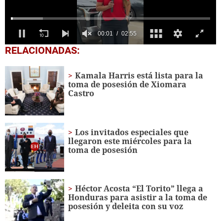
0
RELACIONADAS:
seconds
of
2
Kamala Harris está lista para la
minutes,
toma de posesión de Xiomara
55
Castro
seconds
Los invitados especiales que
llegaron este miércoles para la
toma de posesión
Héctor Acosta “El Torito” llega a
Honduras para asistir a la toma de
posesión y deleita con su voz