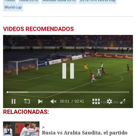
World cup
VIDEOS RECOMENDADOS
0
RELACIONADAS:
of
2
minutes,
41
Rusia vs Arabia Saudita, el partido
seconds