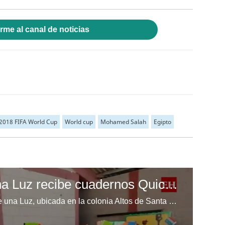
rme al canal de noticias
2018 FIFA World Cup
World cup
Mohamed Salah
Egipto
Escuela Enciende una Luz recibe cuadernos Quick, gracias a la Maratón del Saber
Los niños de la escuela Enciende una Luz, ubicada en la colonia Altos de Santa Rosa, al sur de Tegucigalpa, recibieron cuadernos Quick como parte de la Campaña Maratón del Saber.