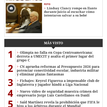
FOTO
Lindsay Clancy rompe en llanto
durante juicio al escuchar cómo
intentaron salvar a su bebé
MÁS VISTO
1
Olimpia no falla en Copa Centroamericana:
derrota a UMECIT y asalta el primer lugar del
grupo C
2
CN aprueba reformas al Presupuesto 2026 para
potenciar conectividad escolar, industria militar
y eliminar plazas fantasmas
3
Fichajes: Keyrol Figueroa a impensable club de
Inglaterra y jugador hindú a Liga Nacional
4
Nuevo video de seguridad muestra crimen del
empresario Jorge Luis Castellanos en Danlí
5
Saíd Martínez revela la prohibición que FIFA le
hizo a los árbitros durante el Mundial