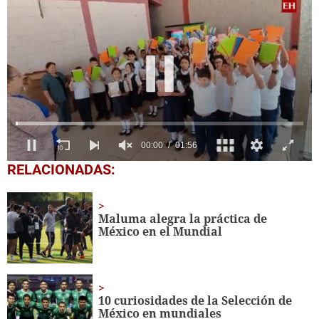
0
RELACIONADAS:
seconds
of
1
minute,
Maluma alegra la práctica de
56
México en el Mundial
seconds
10 curiosidades de la Selección de
México en mundiales