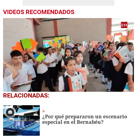
VIDEOS RECOMENDADOS
0
RELACIONADAS:
seconds
of
1
minute,
¿Por qué prepararon un escenario
56
especial en el Bernabéu?
seconds