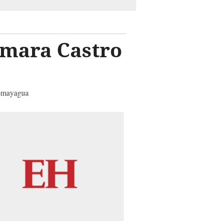
omara Castro
Comayagua