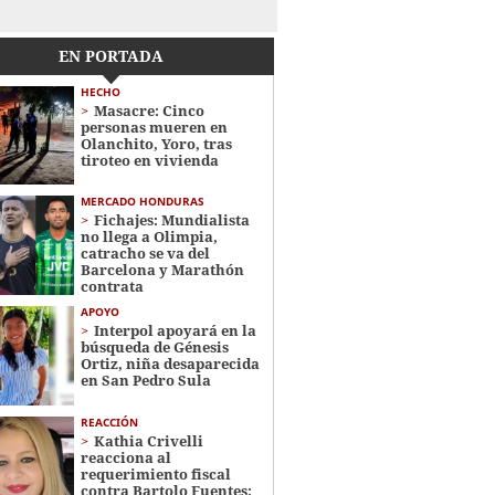
EN PORTADA
HECHO
Masacre: Cinco
personas mueren en
Olanchito, Yoro, tras
tiroteo en vivienda
MERCADO HONDURAS
Fichajes: Mundialista
no llega a Olimpia,
catracho se va del
Barcelona y Marathón
contrata
APOYO
Interpol apoyará en la
búsqueda de Génesis
Ortiz, niña desaparecida
en San Pedro Sula
REACCIÓN
Kathia Crivelli
reacciona al
requerimiento fiscal
contra Bartolo Fuentes: