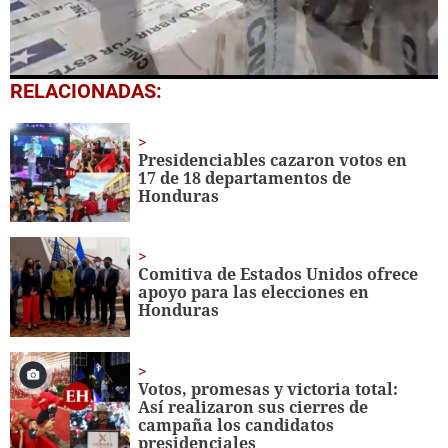
0
RELACIONADAS:
seconds
of
30
seconds
Presidenciables cazaron votos en
17 de 18 departamentos de
Honduras
Comitiva de Estados Unidos ofrece
apoyo para las elecciones en
Honduras
Votos, promesas y victoria total:
Así realizaron sus cierres de
campaña los candidatos
presidenciales