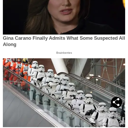
Gina Carano Finally Admits What Some Suspected All
Along
Brainberries