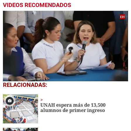
VIDEOS RECOMENDADOS
0
RELACIONADAS:
seconds
of
2
minutes,
UNAH espera más de 13,500
12
alumnos de primer ingreso
seconds