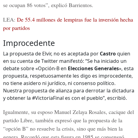
se ocupan 86 votos”, explicó
Barrientos.
LEA:
De 55.4 millones de lempiras fue la inversión hecha
por partidos
Improcedente
La propuesta de Elvir, no es aceptada por
Castro
quien
en su cuenta de Twitter manifestó: “Se ha iniciado un
debate sobre «Opción-B en
Elecciones Generales
», esta
propuesta, respetuosamente les digo es improcedente,
no tiene asidero ni jurídico, ni consenso político.
Nuestra propuesta de alianza para derrotar la dictadura
y obtener la #VictoriaFinal es con el pueblo”, escribió.
Igualmente, su esposo
Manuel Zelaya Rosales
, cacique del
partido
Libre,
también expresó que la propuesta de la
“opción B” no resuelve la crisis, sino que más bien la
genera. Recordó que esta figura en 1985 se consensuó