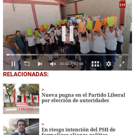
0
RELACIONADAS:
of
1
minute,
56
Nueva pugna en el Partido Liberal
seconds
por elección de autoridades
En riesgo intención del PSH de
formalizar alianza política