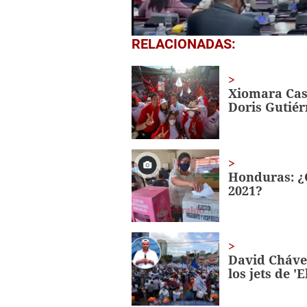
0
RELACIONADAS:
seconds
of
1
minute,
Xiomara Cast
6
Doris Gutiér
seconds
Volume
0%
Honduras: ¿C
2021?
David Chávez
los jets de 