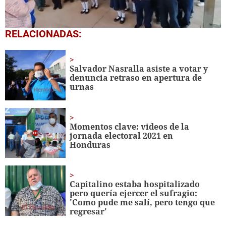
0
RELACIONADAS:
seconds
of
1
minute,
Salvador Nasralla asiste a votar y
56
denuncia retraso en apertura de
seconds
urnas
Momentos clave: videos de la
jornada electoral 2021 en
Honduras
Capitalino estaba hospitalizado
pero quería ejercer el sufragio:
'Como pude me salí, pero tengo que
regresar'