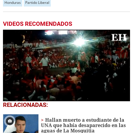
Honduras
Partido Liberal
VIDEOS RECOMENDADOS
0
RELACIONADAS:
seconds
of
1
Hallan muerto a estudiante de la
minute,
UNA que había desaparecido en las
31
aguas de La Mosquitia
seconds