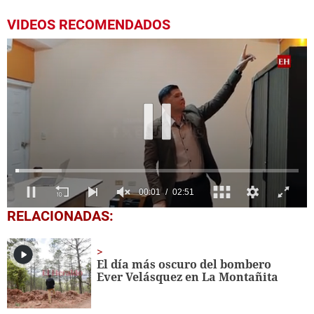
VIDEOS RECOMENDADOS
0
RELACIONADAS:
seconds
of
2
minutes,
El día más oscuro del bombero
51
Ever Velásquez en La Montañita
seconds