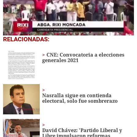
0
RELACIONADAS:
seconds
of
1
CNE: Convocatoria a elecciones
minute,
generales 2021
3
seconds
Nasralla sigue en contienda
electoral, solo fue sombrerazo
David Chávez: 'Partido Liberal y
Libre impulsaron reformas