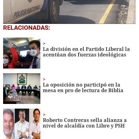
0
RELACIONADAS:
seconds
of
2
minutes,
La división en el Partido Liberal la
18
acentúan dos fuerzas ideológicas
seconds
La oposición no participó en la
mesa en pro de lectura de Biblia
Roberto Contreras sella alianza a
nivel de alcaldía con Libre y PSH