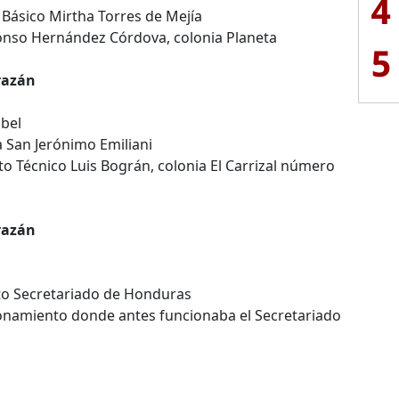
4
 Básico Mirtha Torres de Mejía
fonso Hernández Córdova, colonia Planeta
5
razán
abel
a San Jerónimo Emiliani
to Técnico Luis Bográn, colonia El Carrizal número
razán
uto Secretariado de Honduras
onamiento donde antes funcionaba el Secretariado