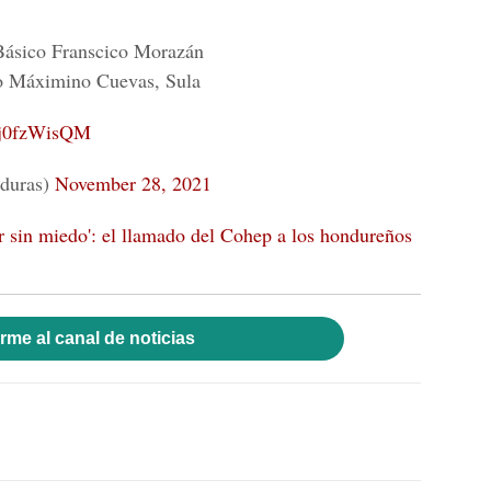
 Básico Franscico Morazán
to Máximino Cuevas, Sula
/6j0fzWisQM
uras)
November 28, 2021
 sin miedo': el llamado del Cohep a los hondureños
rme al canal de noticias