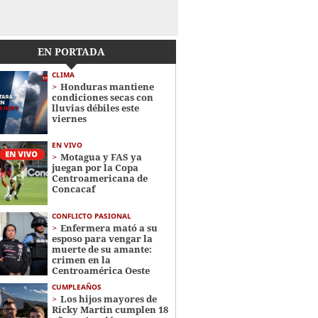
EN PORTADA
CLIMA
Honduras mantiene
condiciones secas con
lluvias débiles este
viernes
EN VIVO
Motagua y FAS ya
juegan por la Copa
Centroamericana de
Concacaf
CONFLICTO PASIONAL
Enfermera mató a su
esposo para vengar la
muerte de su amante:
crimen en la
Centroamérica Oeste
CUMPLEAÑOS
Los hijos mayores de
Ricky Martin cumplen 18