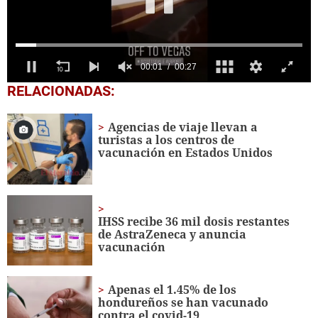
0
RELACIONADAS:
of
27
seconds
Agencias de viaje llevan a
turistas a los centros de
vacunación en Estados Unidos
IHSS recibe 36 mil dosis restantes
de AstraZeneca y anuncia
vacunación
Apenas el 1.45% de los
hondureños se han vacunado
contra el covid-19