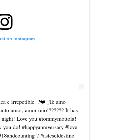
ost on Instagram
a e irrepetible. ?❤️ ¡Te amo
nto amor, amor mío!?????? It has
al night! Love you #tommymottola!
y you do! #happyanniversary #love
18andcounting ? #asieseldestino