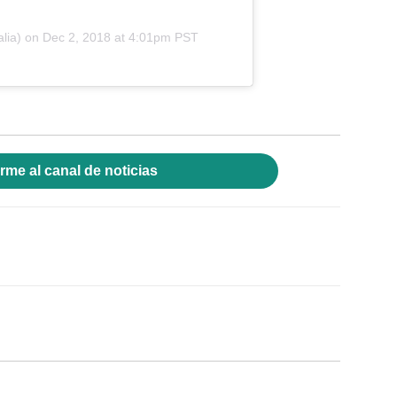
lia) on
Dec 2, 2018 at 4:01pm PST
rme al canal de noticias