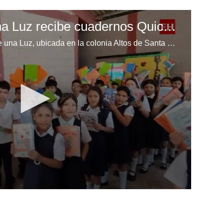
Escuela Enciende una Luz recibe cuadernos Quick, gracias a la Maratón del Saber
Los niños de la escuela Enciende una Luz, ubicada en la colonia Altos de Santa Rosa, al sur de Tegucigalpa, recibieron cuadernos Quick como parte de la Campaña Maratón del Saber.