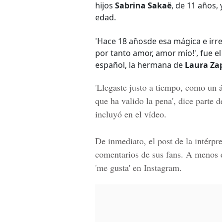
hijos
Sabrina Sakaë
, de 11 años,
edad.
'Hace 18 añosde esa mágica e irr
por tanto amor, amor mío!', fue e
español, la hermana de
Laura Za
'Llegaste justo a tiempo, como un á
que ha valido la pena', dice parte 
incluyó en el vídeo.
De inmediato, el post de la intérpr
comentarios de sus
fans
. A menos d
'me gusta' en
Instagram
.