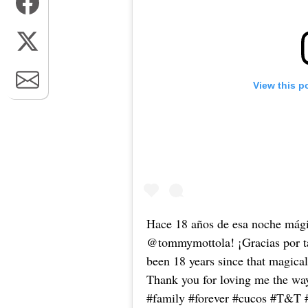
View this p
Hace 18 años de esa noche mágic
@tommymottola! ¡Gracias por ta
been 18 years since that magic
Thank you for loving me the wa
#family #forever #cucos #T&T #