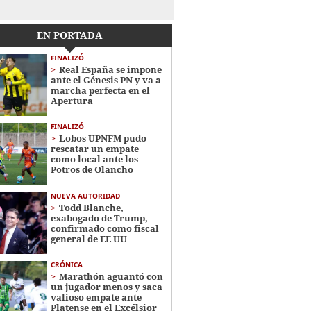
EN PORTADA
FINALIZÓ
Real España se impone
ante el Génesis PN y va a
marcha perfecta en el
Apertura
FINALIZÓ
Lobos UPNFM pudo
rescatar un empate
como local ante los
Potros de Olancho
NUEVA AUTORIDAD
Todd Blanche,
exabogado de Trump,
confirmado como fiscal
general de EE UU
CRÓNICA
Marathón aguantó con
un jugador menos y saca
valioso empate ante
Platense en el Excélsior