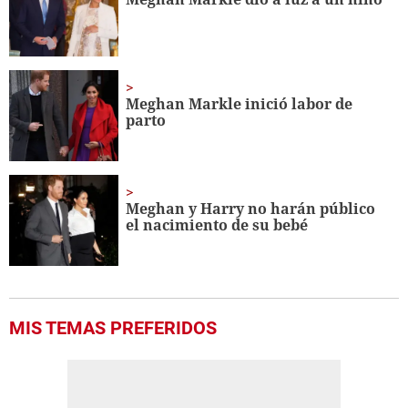
seconds
Meghan Markle inició labor de
parto
Meghan y Harry no harán público
el nacimiento de su bebé
MIS TEMAS PREFERIDOS