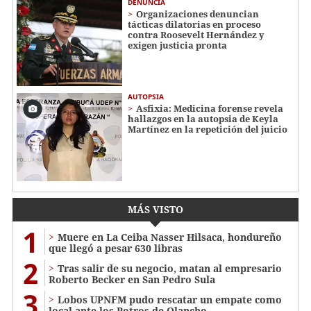
DENUNCIA
Organizaciones denuncian
tácticas dilatorias en proceso
contra Roosevelt Hernández y
exigen justicia pronta
AUTOPSIA
Asfixia: Medicina forense revela
hallazgos en la autopsia de Keyla
Martínez en la repetición del juicio
MÁS VISTO
1
Muere en La Ceiba Nasser Hilsaca, hondureño
que llegó a pesar 630 libras
2
Tras salir de su negocio, matan al empresario
Roberto Becker en San Pedro Sula
3
Lobos UPNFM pudo rescatar un empate como
local ante los Potros de Olancho