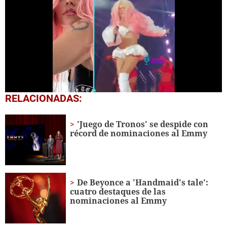
0
RELACIONADAS:
seconds
of
25
'Juego de Tronos' se despide con
seconds
récord de nominaciones al Emmy
De Beyonce a 'Handmaid's tale':
cuatro destaques de las
nominaciones al Emmy