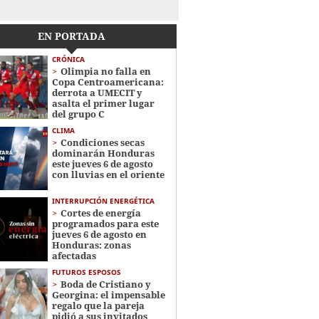
EN PORTADA
CRÓNICA
Olimpia no falla en
Copa Centroamericana:
derrota a UMECIT y
asalta el primer lugar
del grupo C
CLIMA
Condiciones secas
dominarán Honduras
este jueves 6 de agosto
con lluvias en el oriente
INTERRUPCIÓN ENERGÉTICA
Cortes de energía
programados para este
jueves 6 de agosto en
Honduras: zonas
afectadas
FUTUROS ESPOSOS
Boda de Cristiano y
Georgina: el impensable
regalo que la pareja
pidió a sus invitados