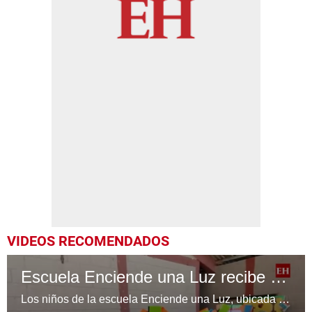
VIDEOS RECOMENDADOS
Escuela Enciende una Luz recibe cuadernos Quick, gracias a la Maratón del Saber
Los niños de la escuela Enciende una Luz, ubicada en la colonia Altos de Santa Rosa, al sur de Tegucigalpa, recibieron cuadernos Quick como parte de la Campaña Maratón del Saber.