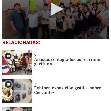
0
RELACIONADAS:
seconds
of
1
minute,
Artistas contagiados por el ritmo
56
garífuna
seconds
Exhiben exposición gráfica sobre
Cervantes