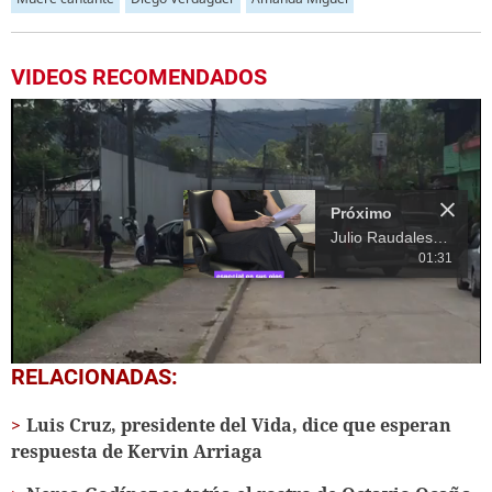
VIDEOS RECOMENDADOS
Próximo
Julio Raudales: "Mi esposa es lo mejor que me ha pasado en la vida"
01:31
0
RELACIONADAS:
of
19
Luis Cruz, presidente del Vida, dice que esperan
seconds
respuesta de Kervin Arriaga