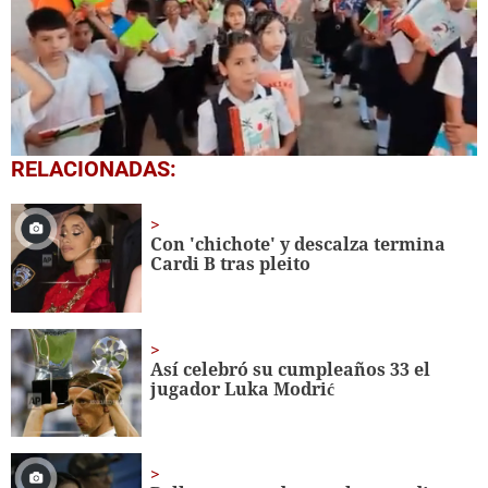
0
RELACIONADAS:
seconds
of
1
minute,
Con 'chichote' y descalza termina
56
Cardi B tras pleito
seconds
Así celebró su cumpleaños 33 el
jugador Luka
Modrić