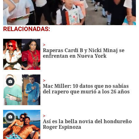
0
RELACIONADAS:
seconds
of
1
minute,
Raperas Cardi B y Nicki Minaj se
56
enfrentan en Nueva York
seconds
Mac Miller: 10 datos que no sabías
del rapero que murió a los 26 años
Así es la bella novia del hondureño
Roger Espinoza