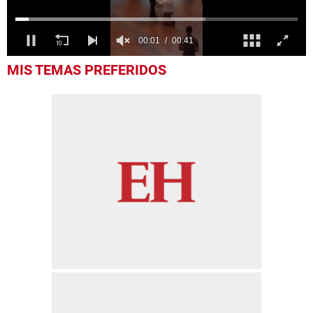
0
MIS TEMAS PREFERIDOS
seconds
of
41
seconds