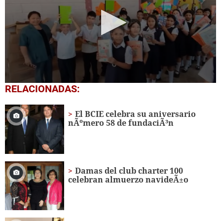
0
RELACIONADAS:
seconds
of
1
El BCIE celebra su aniversario
minute,
nÃºmero 58 de fundaciÃ³n
56
seconds
Damas del club charter 100
celebran almuerzo navideÃ±o