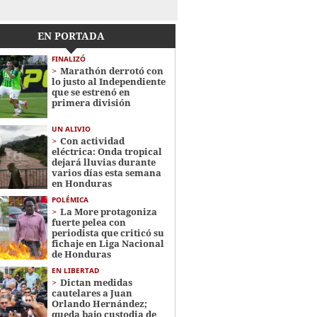
EN PORTADA
FINALIZÓ
Marathón derrotó con
lo justo al Independiente
que se estrenó en
primera división
UN ALIVIO
Con actividad
eléctrica: Onda tropical
dejará lluvias durante
varios días esta semana
en Honduras
POLÉMICA
La More protagoniza
fuerte pelea con
periodista que criticó su
fichaje en Liga Nacional
de Honduras
EN LIBERTAD
Dictan medidas
cautelares a Juan
Orlando Hernández;
queda bajo custodia de