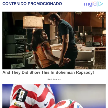
CONTENIDO PROMOCIONADO
And They Did Show This In Bohemian Rapsody!
Brainberries