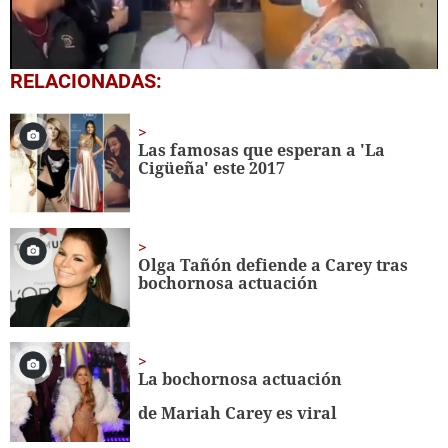
0
RELACIONADAS:
seconds
of
36
seconds
Las famosas que esperan a 'La
Cigüeña' este 2017
Olga Tañón defiende a Carey tras
bochornosa actuación
La bochornosa actuación
de Mariah Carey es viral