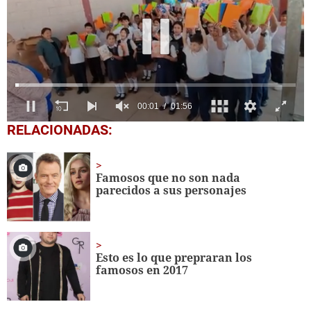
0
RELACIONADAS:
seconds
of
1
minute,
Famosos que no son nada
56
parecidos a sus personajes
seconds
Esto es lo que prepraran los
famosos en 2017