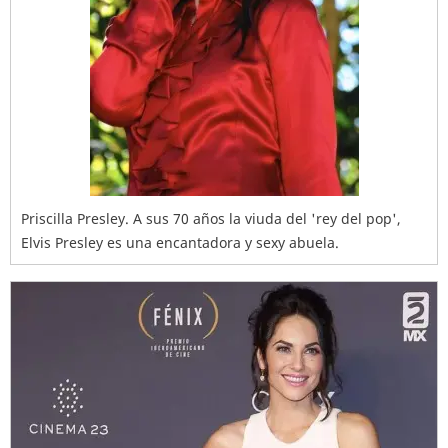
Priscilla Presley. A sus 70 años la viuda del 'rey del pop',
Elvis Presley es una encantadora y sexy abuela.