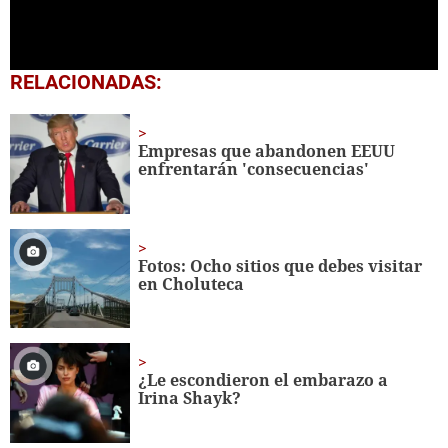
0
RELACIONADAS:
seconds
of
1
minute,
Empresas que abandonen EEUU
40
enfrentarán 'consecuencias'
seconds
Fotos: Ocho sitios que debes visitar
en Choluteca
¿Le escondieron el embarazo a
Irina Shayk?