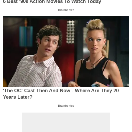
6 Best '90s Action Movies To Watch Today
Brainberries
'The OC' Cast Then And Now - Where Are They 20
Years Later?
Brainberries