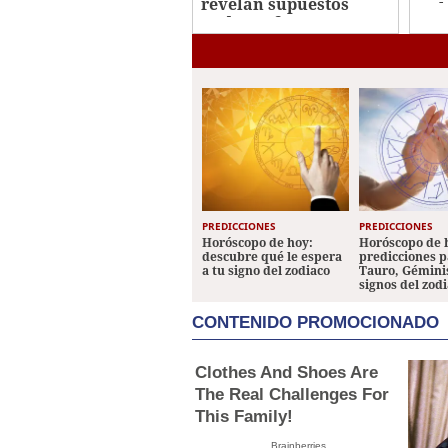
revelan supuestos
Kel
audios y fotos entre
Valeria Márquez y el
hijo de "El R1"
PREDICCIONES
PREDICCIONES
Horóscopo de hoy:
Horóscopo de 
descubre qué le espera
predicciones p
a tu signo del zodiaco
Tauro, Géminis
signos del zod
CONTENIDO PROMOCIONADO
Clothes And Shoes Are
The Real Challenges For
This Family!
Brainberries