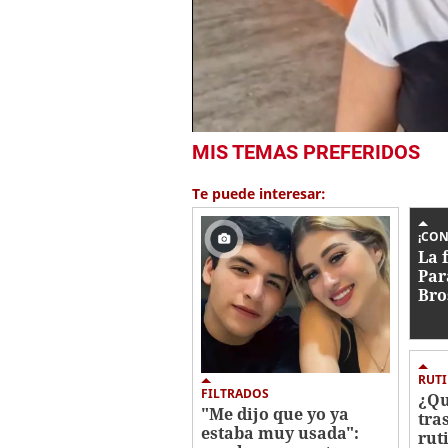
0
MIS TEMAS PREFERIDOS
seconds
of
2
Te puede interesar:
minutes,
20
seconds
Volume
¡CO
0%
La 
Par
Bro
ant
RUT
FILTRADOS
¿Qu
"Me dijo que yo ya
tra
estaba muy usada":
rut