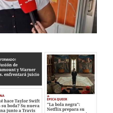
NFIRMADO!
fusión de
amount y Warner
s. enfrentará juicio
imonopolio en 2027
INA
ÉPICA QUEER
é hace Taylor Swift
"La bola negra":
s su boda? Su nueva
Netflix prepara su
ina junto a Travis