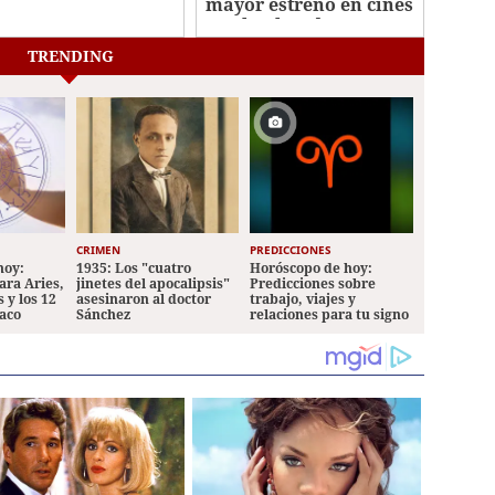
mayor estreno en cines
ce
con la obra de Los
Javis
TRENDING
CRIMEN
PREDICCIONES
hoy:
1935: Los "cuatro
Horóscopo de hoy:
ara Aries,
jinetes del apocalipsis"
Predicciones sobre
 y los 12
asesinaron al doctor
trabajo, viajes y
iaco
Sánchez
relaciones para tu signo