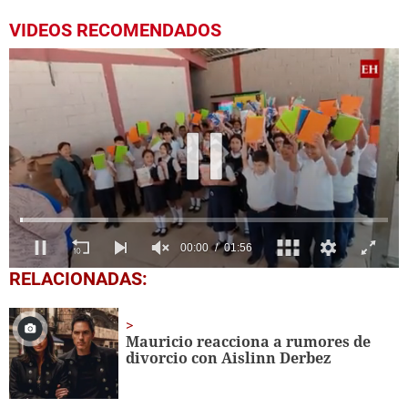
VIDEOS RECOMENDADOS
0
RELACIONADAS:
seconds
of
1
minute,
Mauricio reacciona a rumores de
56
divorcio con Aislinn Derbez
seconds