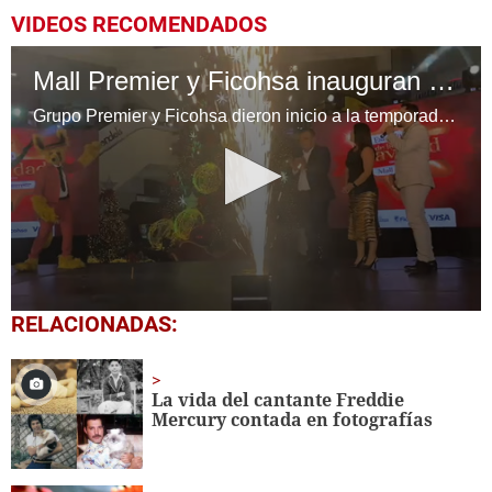
VIDEOS RECOMENDADOS
Mall Premier y Ficohsa inauguran temporada navideña
Grupo Premier y Ficohsa dieron inicio a la temporada navideña en Honduras
0
RELACIONADAS:
seconds
of
40
seconds
La vida del cantante Freddie
Mercury contada en fotografías