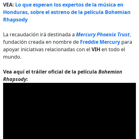
VEA:
Lo que esperan los expertos de la música en
Honduras, sobre el estreno de la película Bohemian
Rhapsody
La recaudación irá destinada a
Mercury Phoenix Trust
,
fundación creada en nombre de
Freddie Mercury
para
apoyar iniciativas relacionadas con el
VIH
en todo el
mundo.
Vea aquí el tráiler oficial de la película
Bohemian
Rhapsody
: