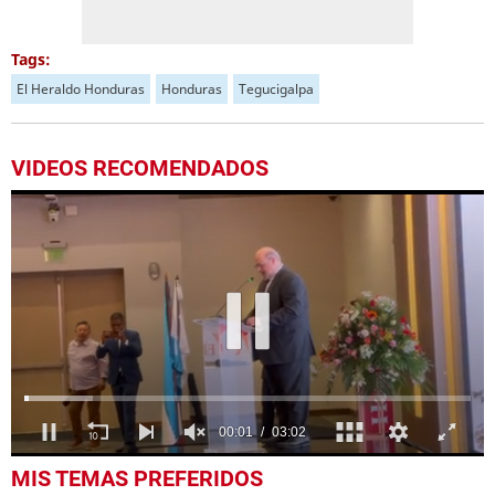
Tags:
El Heraldo Honduras
Honduras
Tegucigalpa
VIDEOS RECOMENDADOS
0
MIS TEMAS PREFERIDOS
seconds