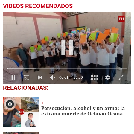
VIDEOS RECOMENDADOS
0
RELACIONADAS:
seconds
of
1
minute,
Persecución, alcohol y un arma: la
56
extraña muerte de Octavio Ocaña
seconds