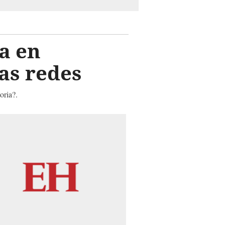
a en
as redes
oria?.