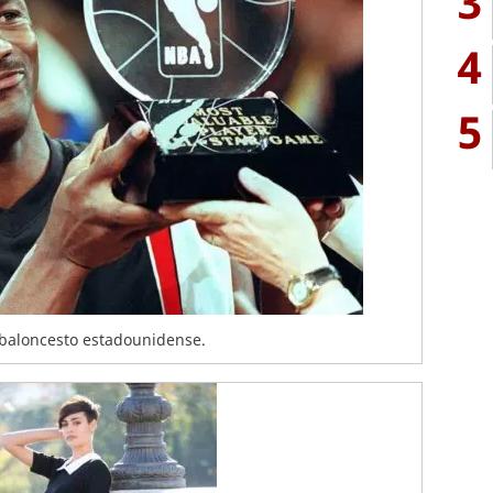
3
4
5
 baloncesto estadounidense.