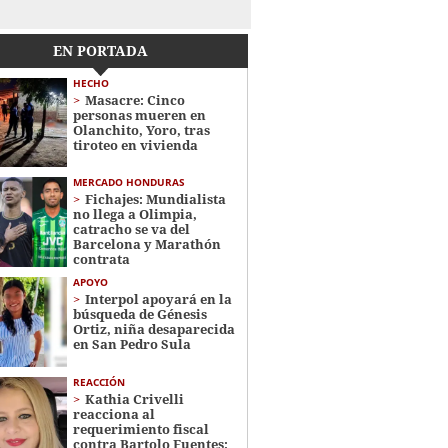
EN PORTADA
HECHO
Masacre: Cinco
personas mueren en
Olanchito, Yoro, tras
tiroteo en vivienda
MERCADO HONDURAS
Fichajes: Mundialista
no llega a Olimpia,
catracho se va del
Barcelona y Marathón
contrata
APOYO
Interpol apoyará en la
búsqueda de Génesis
Ortiz, niña desaparecida
en San Pedro Sula
REACCIÓN
Kathia Crivelli
reacciona al
requerimiento fiscal
contra Bartolo Fuentes: