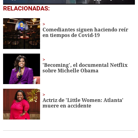
0
RELACIONADAS:
seconds
of
43
seconds
Comediantes siguen haciendo reír
en tiempos de Covid-19
'Becoming', el documental Netflix
sobre Michelle Obama
Actriz de 'Little Women: Atlanta'
muere en accidente