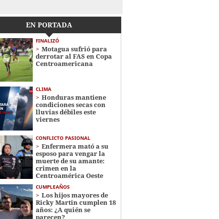
EN PORTADA
FINALIZÓ
Motagua sufrió para
derrotar al FAS en Copa
Centroamericana
CLIMA
Honduras mantiene
condiciones secas con
lluvias débiles este
viernes
CONFLICTO PASIONAL
Enfermera mató a su
esposo para vengar la
muerte de su amante:
crimen en la
Centroamérica Oeste
CUMPLEAÑOS
Los hijos mayores de
Ricky Martin cumplen 18
años: ¿A quién se
parecen?