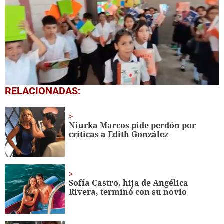
0
RELACIONADAS:
seconds
of
1
minute,
Niurka Marcos pide perdón por
56
críticas a Edith González
seconds
Sofía Castro, hija de Angélica
Rivera, terminó con su novio