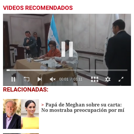
VIDEOS RECOMENDADOS
0
RELACIONADAS:
seconds
of
1
Papá de Meghan sobre su carta:
minute,
No mostraba preocupación por mí
11
seconds