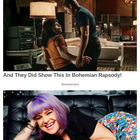
And They Did Show This In Bohemian Rapsody!
Brainberries