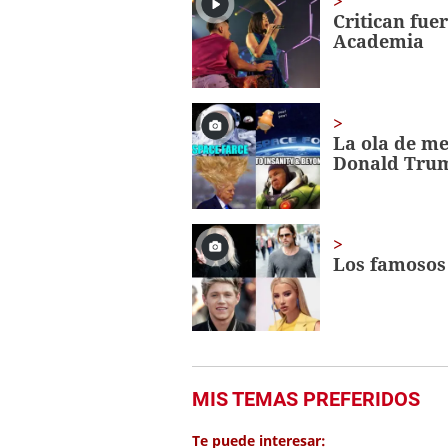
minute,
Critican fue
56
Academia
seconds
Volume
0%
La ola de me
Donald Tru
Los famosos 
MIS TEMAS PREFERIDOS
Te puede interesar: